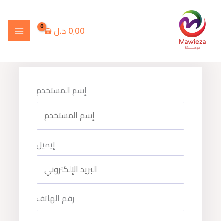
خطي
لى
0,00
د.ل
لمحتوى
إسم المستخدم
إيميل
رقم الهاتف