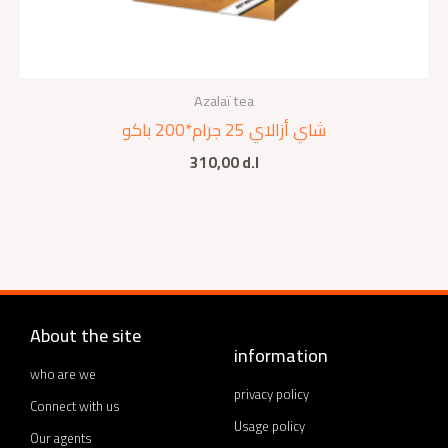
Azalaï tea
شاي أزالاي 25 جرام*200 باكو
310,00
d.l
About the site
information
who are we
privacy policy
Connect with us
Usage policy
Our agents