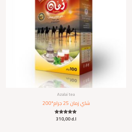
Azalaï tea
شاي زمان 25 جرام*200
310,00
d.l
Rated
5.00
out of 5